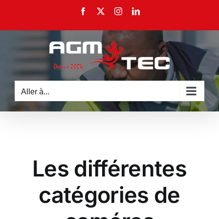
Passer
Facebook
X
Instagram
LinkedIn
au
contenu
Aller à...
Les différentes
catégories de