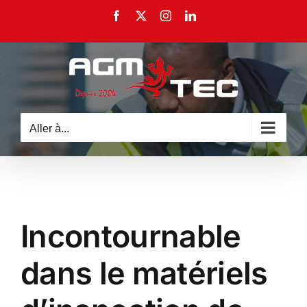
Passer
Facebook
X
Instagram
LinkedIn
au
contenu
Aller à...
Incontournable
dans le matériels