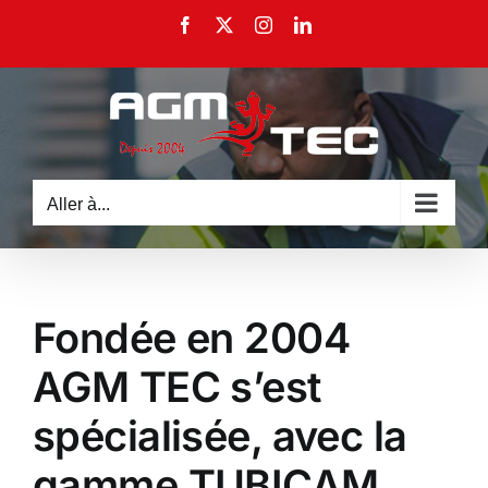
Passer
Facebook
X
Instagram
LinkedIn
au
contenu
Aller à...
Fondée en 2004
AGM TEC s’est
spécialisée, avec la
gamme TUBICAM,