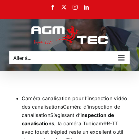
Passer
Facebook
X
Instagram
LinkedIn
au
contenu
Aller à...
Caméra canalisation pour l’inspection vidéo
des canalisationsCaméra d’inspection de
canalisationS’agissant d’
inspection de
canalisations
, la caméra Tubicam®R-TT
avec touret trépied reste un excellent outil