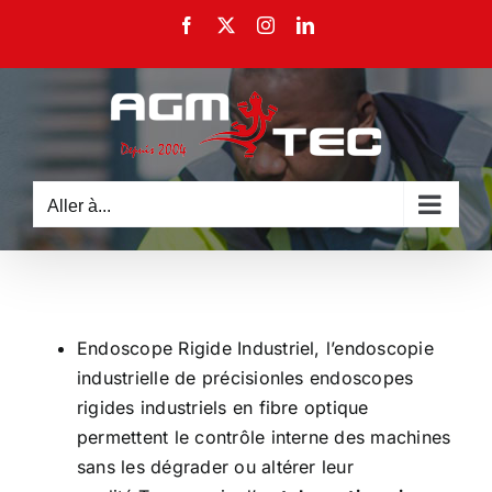
Passer
Facebook
X
Instagram
LinkedIn
au
contenu
Aller à...
Endoscope Rigide Industriel, l’endoscopie
industrielle de précisionles endoscopes
rigides industriels en fibre optique
permettent le contrôle interne des machines
sans les dégrader ou altérer leur