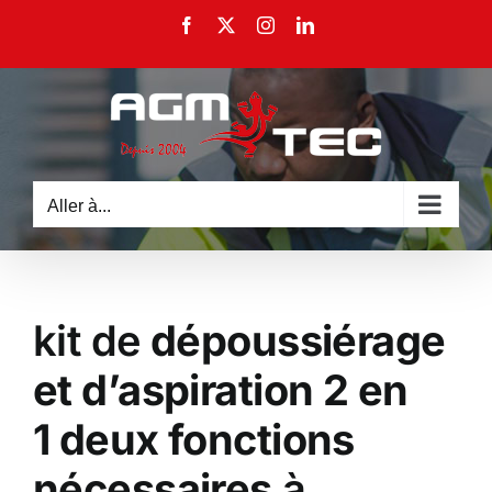
Passer
Facebook
X
Instagram
LinkedIn
au
contenu
Aller à...
kit de
dépoussiérage
et d’aspiration 2 en
1 deux fonctions
nécessaires
à