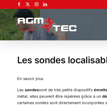
Passer
Facebook
X
Instagram
LinkedIn
au
contenu
Les sondes localisabl
En savoir plus
Les
sondes
sont de très petits dispositifs
émett
métal, elles peuvent être repérées grâce à un
dé
certaines sondes sont directement incorporées 