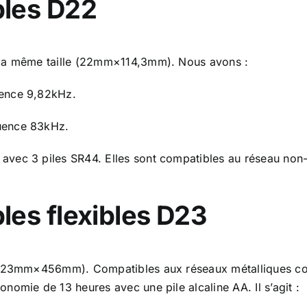
bles
D22
 la même taille (22mm×114,3mm). Nous avons :
ence 9,82kHz.
uence 83kHz.
vec 3 piles SR44. Elles sont compatibles au réseau non-
les flexibles
D23
e (23mm×456mm). Compatibles aux réseaux métalliques com
omie de 13 heures avec une pile alcaline AA. Il s’agit :