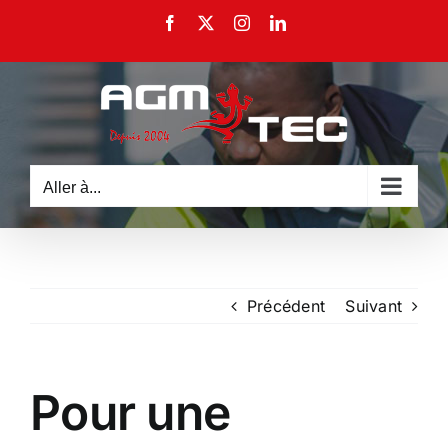
Passer
Facebook
X
Instagram
LinkedIn
au
contenu
Aller à...
Précédent
Suivant
Pour une