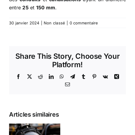
entre
25
et
150 mm
.
30 janvier 2024
|
Non classé
|
0 commentaire
Share This Story, Choose Your
Platform!
Facebook
X
Reddit
LinkedIn
WhatsApp
Telegram
Tumblr
Pinterest
Vk
Xing
Email
Prêt à
Acheter
Tête
Articles similaires
Votre
sondée
Matériel de
512