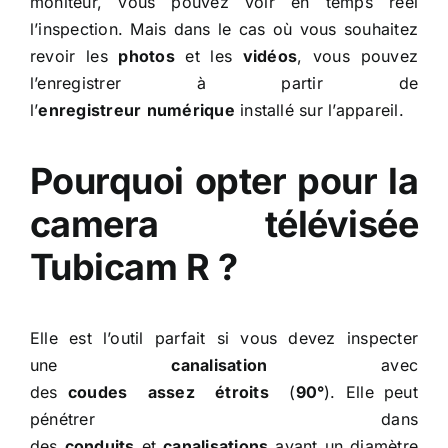
moniteur, vous pouvez voir en temps réel
l’inspection. Mais dans le cas où vous souhaitez
revoir les
photos
et les
vidéos
, vous pouvez
l’enregistrer à partir de
l’
enregistreur
numérique
installé sur l’appareil.
Pourquoi opter pour la
camera télévisée
Tubicam R ?
Elle est l’outil parfait si vous devez inspecter
une
canalisation
avec
des
coudes
assez
étroits
(
90°
). Elle peut
pénétrer dans
des
conduits
et
canalisations
ayant un diamètre