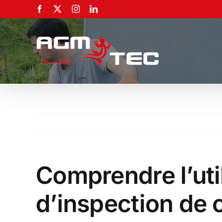
Passer
Facebook
X
Instagram
LinkedIn
au
contenu
Comprendre l’util
d’inspection de 