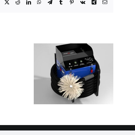
Facebook
X
Reddit
LinkedIn
WhatsApp
Telegram
Tumblr
Pinterest
Vk
Xing
Email
e de
age
Pourquoi votre
que :
caméra
 d’AGM
d’inspection ne
olution
remonte plus
ur des
d’image nette sous
ains et
l’eau ?
ants