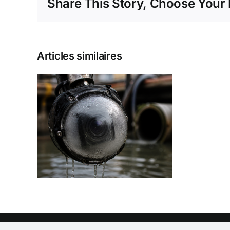
Share This Story, Choose Your 
Articles similaires
re
 ne
us
sous