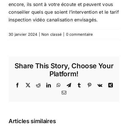
encore, ils sont à votre écoute et peuvent vous
conseiller quels que soient l’intervention et le tarif
inspection vidéo canalisation envisagés.
30 janvier 2024
|
Non classé
|
0 commentaire
Share This Story, Choose Your
Platform!
Facebook
X
Reddit
LinkedIn
WhatsApp
Telegram
Tumblr
Pinterest
Vk
Xing
Email
Prêt à
Acheter
Tête
Articles similaires
Votre