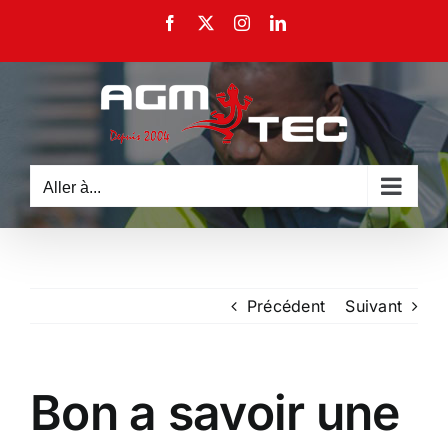
Passer
Facebook
X
Instagram
LinkedIn
au
contenu
Aller à...
Précédent
Suivant
Bon a savoir une