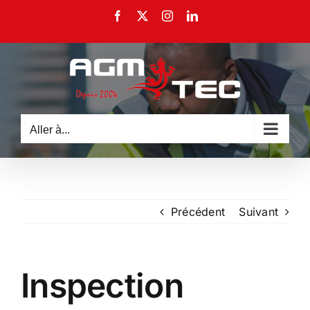
Passer
Facebook
X
Instagram
LinkedIn
au
contenu
Aller à...
Précédent
Suivant
Inspection