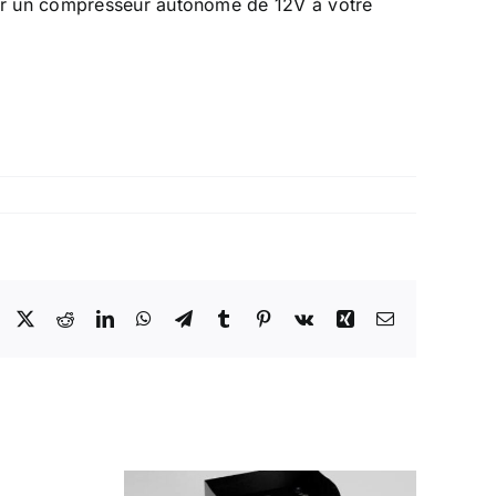
ter un compresseur autonome de 12V à votre
Facebook
X
Reddit
LinkedIn
WhatsApp
Telegram
Tumblr
Pinterest
Vk
Xing
Email