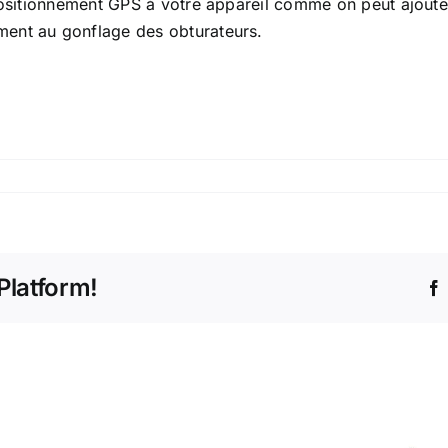
e positionnement GPS à votre appareil comme on peut ajou
ment au gonflage des obturateurs.
Platform!
Tête
sondée