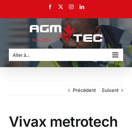
Passer
Facebook
X
Instagram
LinkedIn
au
contenu
Aller à...
Précédent
Suivant
Vivax metrotech