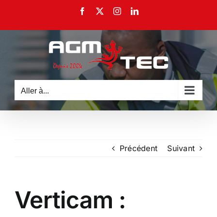
Passer
Facebook
X
Instagram
LinkedIn
au
contenu
Aller à...
Précédent
Suivant
Verticam :