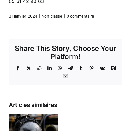
05 61 42 90 63
31 janvier 2024
|
Non classé
|
0 commentaire
Share This Story, Choose Your
Platform!
Facebook
X
Reddit
LinkedIn
WhatsApp
Telegram
Tumblr
Pinterest
Vk
Xing
Email
Prêt à
Acheter
Tête
Articles similaires
Votre
sondée
Matériel de
512
Nettoyage
HZ
on