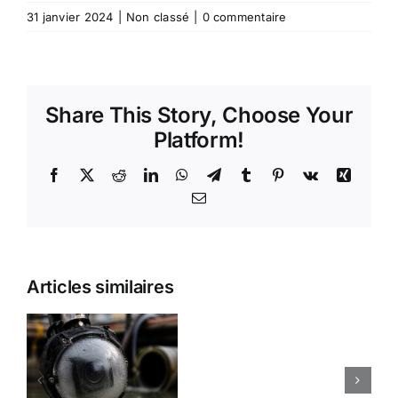
31 janvier 2024
|
Non classé
|
0 commentaire
Share This Story, Choose Your
Platform!
Facebook
X
Reddit
LinkedIn
WhatsApp
Telegram
Tumblr
Pinterest
Vk
Xing
Email
Prêt à
Acheter
Tête
Articles similaires
Votre
sondée
Matériel de
512
Nettoyage
HZ
on
de Conduit
AGM-
e