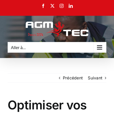
Passer
Facebook
X
Instagram
LinkedIn
au
contenu
Aller à...
Précédent
Suivant
Optimiser vos