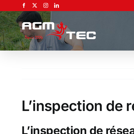
Passer
Facebook
X
Instagram
LinkedIn
au
contenu
L’inspection de
L’inspection de rése