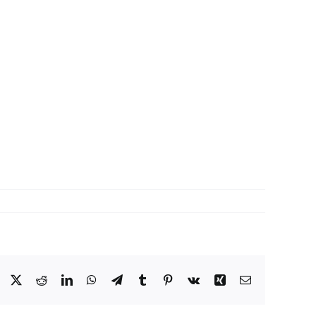
Facebook
X
Reddit
LinkedIn
WhatsApp
Telegram
Tumblr
Pinterest
Vk
Xing
Email