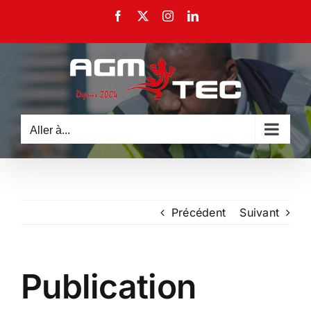
Passer
Facebook
X
Instagram
LinkedIn
au
contenu
Aller à...
Précédent
Suivant
Publication