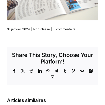
31 janvier 2024
|
Non classé
|
0 commentaire
Share This Story, Choose Your
Platform!
Facebook
X
Reddit
LinkedIn
WhatsApp
Telegram
Tumblr
Pinterest
Vk
Xing
Email
Prêt à
Acheter
Tête
Articles similaires
Votre