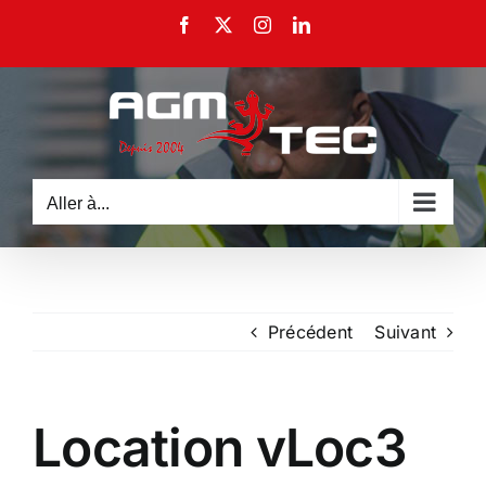
Passer
Facebook
X
Instagram
LinkedIn
au
contenu
Aller à...
Précédent
Suivant
Location vLoc3