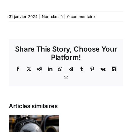
31 janvier 2024
|
Non classé
|
0 commentaire
Share This Story, Choose Your
Platform!
Facebook
X
Reddit
LinkedIn
WhatsApp
Telegram
Tumblr
Pinterest
Vk
Xing
Email
Prêt à
Acheter
Tête
Articles similaires
Votre
sondée
Matériel de
512
Nettoyage
HZ