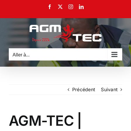
Passer
Facebook
X
Instagram
LinkedIn
au
contenu
Aller à...
Précédent
Suivant
AGM-TEC |