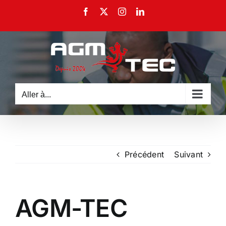
Passer
Facebook
X
Instagram
LinkedIn
au
contenu
Aller à...
Précédent
Suivant
AGM-TEC