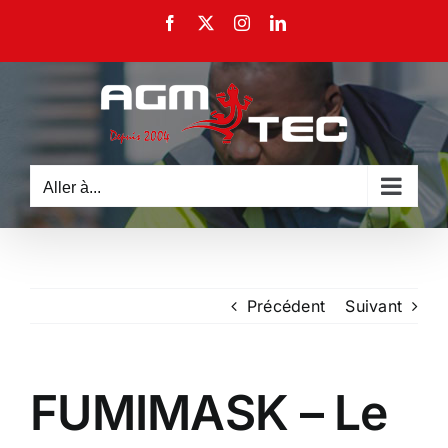
Passer
Facebook
X
Instagram
LinkedIn
au
contenu
Aller à...
Précédent
Suivant
FUMIMASK – Le