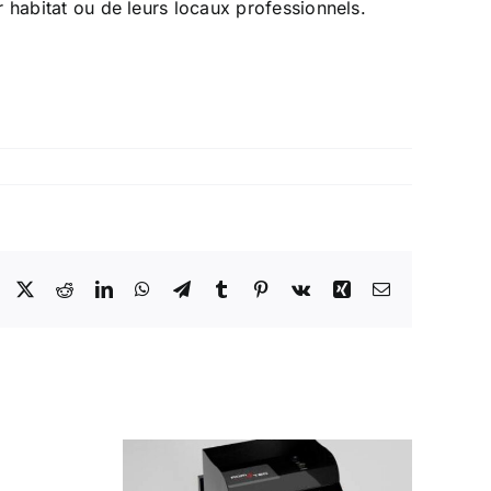
ur habitat ou de leurs locaux professionnels.
Facebook
X
Reddit
LinkedIn
WhatsApp
Telegram
Tumblr
Pinterest
Vk
Xing
Email
e de