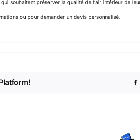
ui souhaitent préserver la qualité de l’air intérieur de le
ormations ou pour demander un devis personnalisé.
Platform!
Tête
sondée
Prêt à Acheter
Central
512