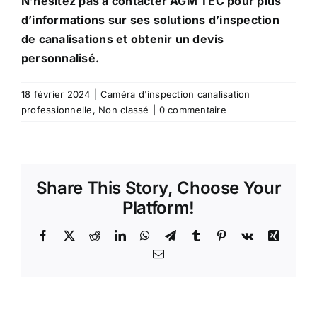
N’hésitez pas à contacter AGM TEC pour plus
d’informations sur ses solutions d’inspection
de canalisations et obtenir un devis
personnalisé.
18 février 2024
|
Caméra d'inspection canalisation
professionnelle
,
Non classé
|
0 commentaire
Share This Story, Choose Your
Platform!
Facebook
X
Reddit
LinkedIn
WhatsApp
Telegram
Tumblr
Pinterest
Vk
Xing
Email
Prêt à