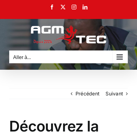
Passer
Facebook
X
Instagram
LinkedIn
au
contenu
Aller à...
Précédent
Suivant
Découvrez la