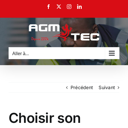
Passer
Facebook
X
Instagram
LinkedIn
au
contenu
Aller à...
Précédent
Suivant
Choisir son