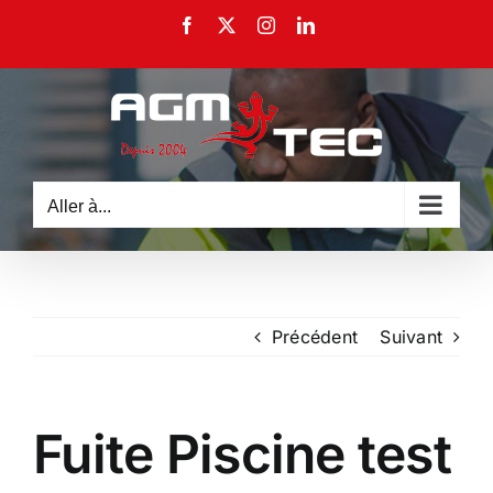
Passer
Facebook
X
Instagram
LinkedIn
au
contenu
Aller à...
Précédent
Suivant
Fuite Piscine test