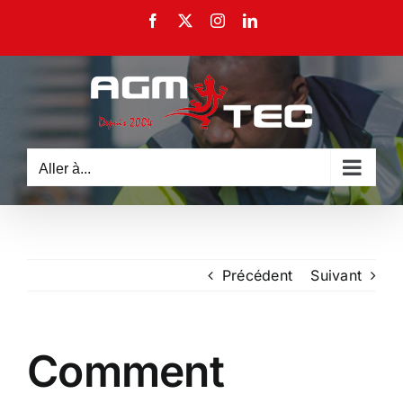
Passer
Facebook
X
Instagram
LinkedIn
au
contenu
Aller à...
Précédent
Suivant
Comment