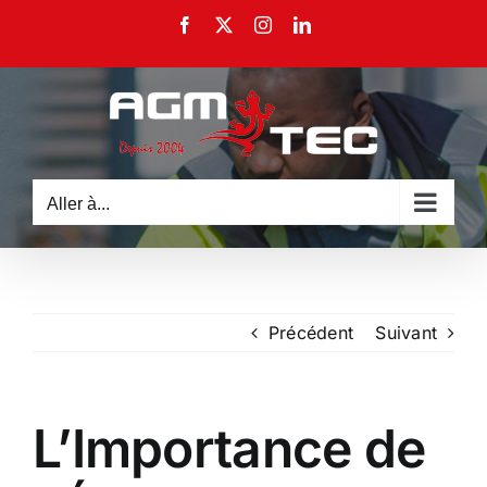
Passer
Facebook
X
Instagram
LinkedIn
au
contenu
Aller à...
Précédent
Suivant
L’Importance de