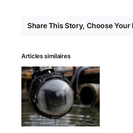
Share This Story, Choose Your 
Articles similaires
re
 ne
us
sous