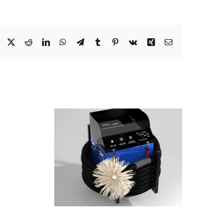
Facebook
X
Reddit
LinkedIn
WhatsApp
Telegram
Tumblr
Pinterest
Vk
Xing
Email
e de
age
Pourquoi votre
que :
caméra
 d’AGM
d’inspection ne
olution
remonte plus
ur des
d’image nette sous
ains et
l’eau ?
ants