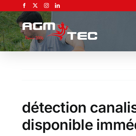
Passer
Facebook
X
Instagram
LinkedIn
au
contenu
détection canali
disponible immé