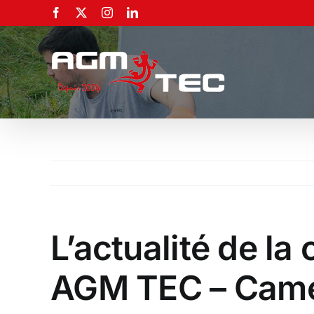
Passer
Facebook
X
Instagram
LinkedIn
au
contenu
L’actualité de la
AGM TEC – Camé