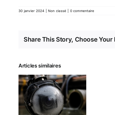
30 janvier 2024
|
Non classé
|
0 commentaire
Share This Story, Choose Your 
Articles similaires
re
 ne
us