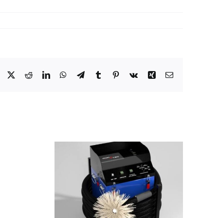
Facebook
X
Reddit
LinkedIn
WhatsApp
Telegram
Tumblr
Pinterest
Vk
Xing
Email
e de
age
Pourquoi votre
que :
caméra
 d’AGM
d’inspection ne
olution
remonte plus