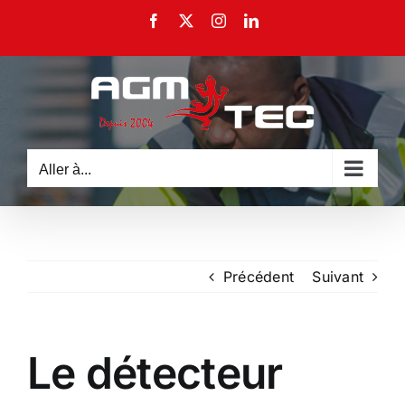
Passer
Facebook
X
Instagram
LinkedIn
au
contenu
Aller à...
Précédent
Suivant
Le détecteur