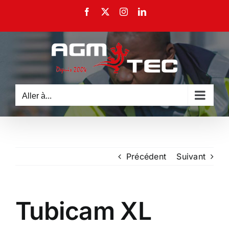
Passer
Facebook
X
Instagram
LinkedIn
au
contenu
Aller à...
Précédent
Suivant
Tubicam XL