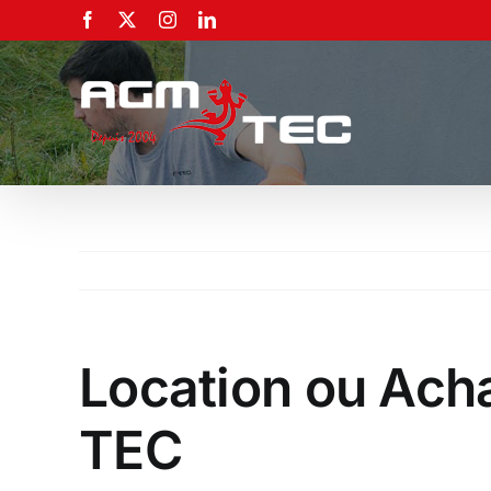
Passer
Facebook
X
Instagram
LinkedIn
au
contenu
Location ou Ach
TEC