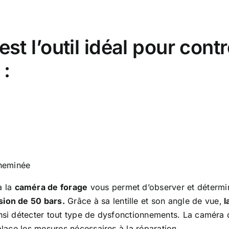
est l’outil idéal pour cont
 :
cheminée
à la
caméra de forage
vous permet d’observer et détermin
sion de 50 bars.
Grâce à sa lentille et son angle de vue,
l
insi détecter tout type de dysfonctionnements. La caméra
place les mesures nécessaires à la réparation.