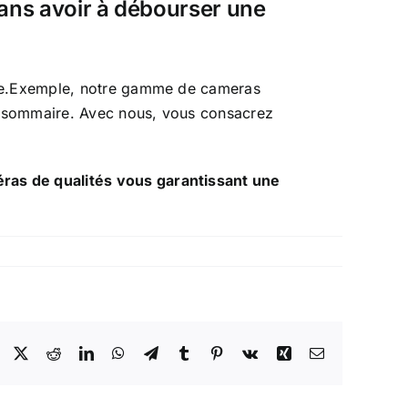
sans avoir à débourser une
uvre.Exemple, notre gamme de cameras
t sommaire. Avec nous, vous consacrez
ras de qualités vous garantissant une
Facebook
X
Reddit
LinkedIn
WhatsApp
Telegram
Tumblr
Pinterest
Vk
Xing
Email