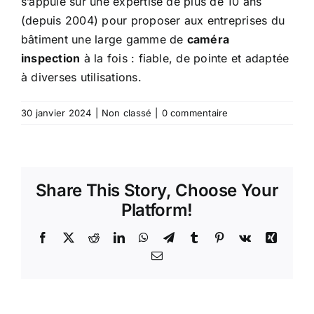
s’appuie sur une expertise de plus de 10 ans
(depuis 2004) pour proposer aux entreprises du
bâtiment une large gamme de
caméra
inspection
à la fois : fiable, de pointe et adaptée
à diverses utilisations.
30 janvier 2024
|
Non classé
|
0 commentaire
Share This Story, Choose Your
Platform!
Facebook
X
Reddit
LinkedIn
WhatsApp
Telegram
Tumblr
Pinterest
Vk
Xing
Email
Prêt à