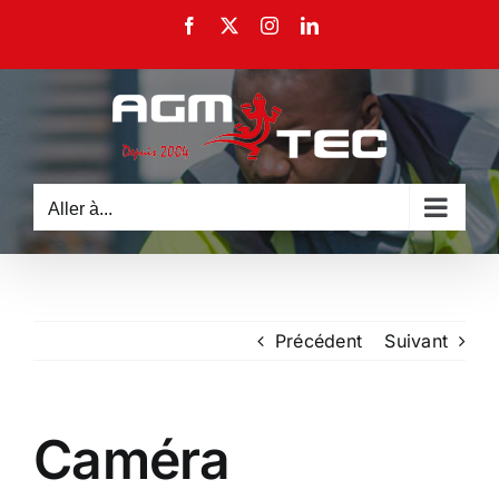
Passer
Facebook
X
Instagram
LinkedIn
au
contenu
Aller à...
Précédent
Suivant
Caméra